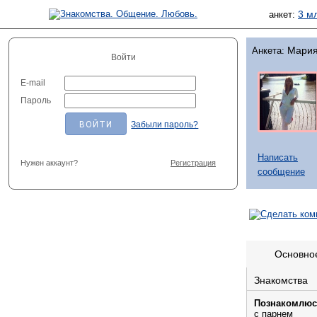
3 м
анкет:
Мари
Анкета:
Войти
E-mail
Пароль
Забыли пароль?
Написать
Нужен аккаунт?
Регистрация
сообщение
Основно
Знакомства
Познакомлюс
с парнем