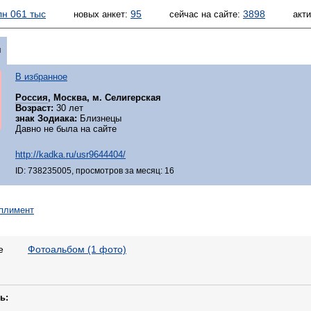
лн 061 тыс
95
3898
новых анкет:
сейчас на сайте:
акт
я
В избранное
Россия
, Москва, м. Селигерская
Возраст:
30 лет
знак Зодиака:
Близнецы
Давно не была на сайте
http://kadka.ru/usr9644404/
ID: 738235005, просмотров за месяц: 16
е
Фотоальбом (1 фото)
ь: