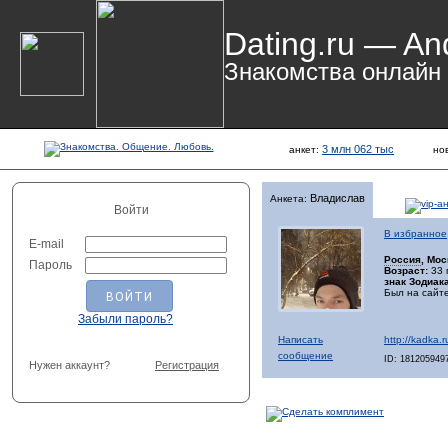
Dating.ru — An
Знакомства онлайн
3 млн 062 тыс
анкет:
но
Владислав
Анкета:
Войти
В избранное
E-mail
Россия
, Мо
Пароль
Возраст:
33 
знак Зодиака
Был на сайте
Забыли пароль?
Написать
http://kadka.
сообщение
ID: 181205949
Нужен аккаунт?
Регистрация